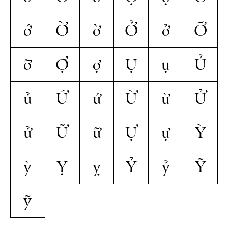
ớ
Ờ
ờ
Ở
ở
Ỡ
ỡ
Ợ
ợ
Ụ
ụ
Ủ
ủ
Ứ
ứ
Ừ
ừ
Ử
ử
Ữ
ữ
Ự
ự
Ỳ
ỳ
Ỵ
ỵ
Ỷ
ỷ
Ỹ
ỹ