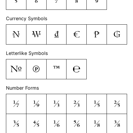
Currency Symbols
₦
₩
₫
€
₱
₲
Letterlike Symbols
№
℗
™
℮
Number Forms
⅐
⅑
⅓
⅔
⅕
⅖
⅗
⅘
⅙
⅚
⅛
⅜