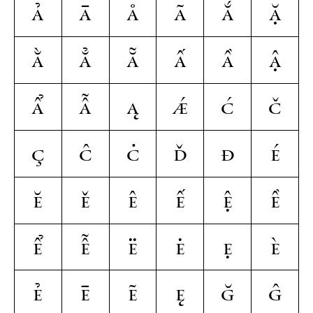
ả
ā
å
ã
ắ
ặ
ằ
ẳ
ẵ
ấ
ầ
ậ
ẩ
ẫ
ą
ǽ
ć
č
ç
ĉ
ċ
ď
đ
é
ĕ
ě
ê
ế
ệ
ề
ể
ễ
ë
ė
ẹ
è
ẻ
ē
ẽ
ę
ğ
ĝ