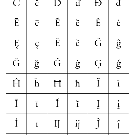
Č
č
Ď
ď
Đ
đ
Ē
ē
Ĕ
ĕ
Ė
ė
Ę
ę
Ě
ě
Ĝ
ĝ
Ğ
ğ
Ġ
ġ
Ģ
ģ
Ĥ
ĥ
Ħ
ħ
Ĩ
ĩ
Ī
ī
Ĭ
ĭ
Į
į
İ
ı
Ĳ
ĳ
Ĵ
ĵ