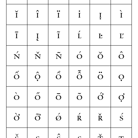
Ĭ
Î
Ï
İ
Ị
Ì
Ī
Į
Ĩ
Ĺ
Ŀ
Ľ
Ń
Ň
Ñ
Ó
Ŏ
Ô
Ố
Ộ
Ồ
Ỗ
Ö
Ọ
Ò
Ő
Ō
Õ
Ớ
Ợ
Ờ
Ỡ
Ǿ
Ŕ
Ř
Ś
Š
Ş
Ŝ
Ș
Ť
Ţ