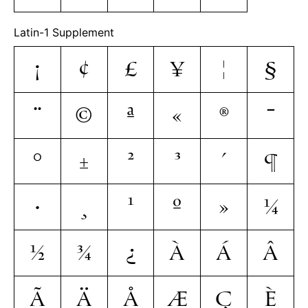
Latin-1 Supplement
¡
¢
£
¥
¦
§
¨
©
ª
«
®
¯
°
±
²
³
´
¶
·
¸
¹
º
»
¼
½
¾
¿
À
Á
Â
Ã
Ä
Å
Æ
Ç
È