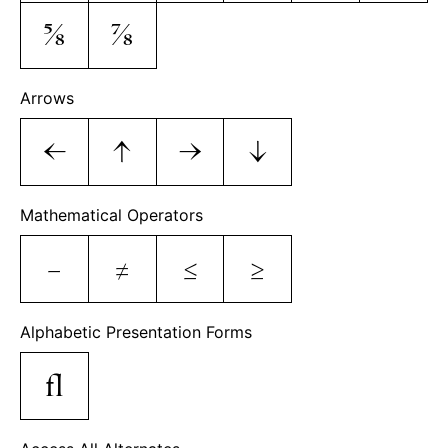
⅝
⅞
Arrows
←
↑
→
↓
Mathematical Operators
−
≠
≤
≥
Alphabetic Presentation Forms
ﬂ