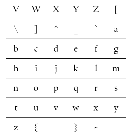
V
W
X
Y
Z
[
\
]
^
_
`
a
b
c
d
e
f
g
h
i
j
k
l
m
n
o
p
q
r
s
t
u
v
w
x
y
z
{
|
}
~