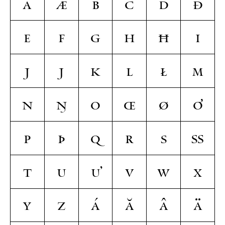
a
æ
b
c
d
ð
e
f
g
h
ħ
i
ȷ
j
k
l
ł
m
n
ŋ
o
œ
ø
ơ
p
þ
q
r
s
ß
t
u
ư
v
w
x
y
z
Á
Ă
Â
Ä