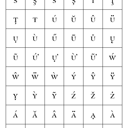
Ț
Ŧ
Ú
Ŭ
Û
Ü
Ụ
Ù
Ű
Ū
Ů
Ų
Ũ
Ứ
Ự
Ừ
Ữ
Ẃ
Ŵ
Ẅ
Ẁ
Ý
Ŷ
Ÿ
Ỵ
Ỳ
Ỹ
Ź
Ž
Ż
á
ă
â
ä
ạ
à