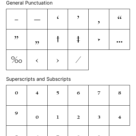
General Punctuation
–
—
‘
’
‚
“
”
„
†
‡
•
…
‰
‹
›
⁄
Superscripts and Subscripts
⁰
⁴
⁵
⁶
⁷
⁸
⁹
₀
₁
₂
₃
₄
₅
₆
₇
₈
₉