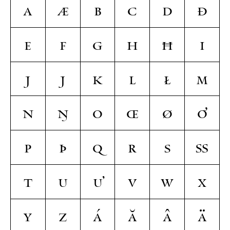
a
æ
b
c
d
ð
e
f
g
h
ħ
i
ȷ
j
k
l
ł
m
n
ŋ
o
œ
ø
ơ
p
þ
q
r
s
ß
t
u
ư
v
w
x
y
z
á
ă
â
ä