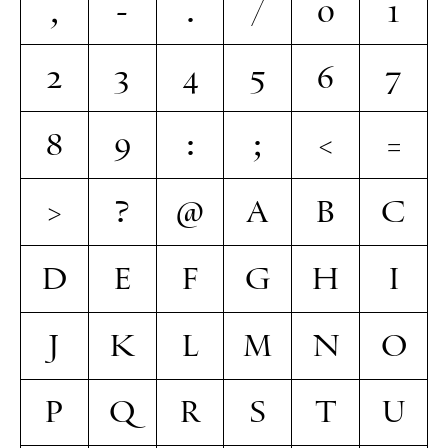
,
-
.
/
0
1
2
3
4
5
6
7
8
9
:
;
<
=
>
?
@
A
B
C
D
E
F
G
H
I
J
K
L
M
N
O
P
Q
R
S
T
U