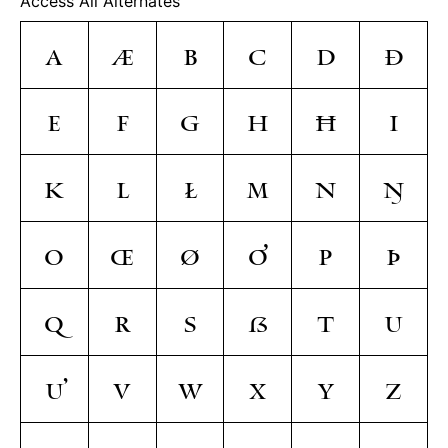
Access All Alternates
A
Æ
B
C
D
Ð
E
F
G
H
Ħ
I
K
L
Ł
M
N
Ŋ
O
Œ
Ø
Ơ
P
Þ
Q
R
S
ẞ
T
U
Ư
V
W
X
Y
Z