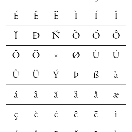
É
Ê
Ë
Ì
Í
Î
Ï
Ð
Ñ
Ò
Ó
Ô
Õ
Ö
×
Ø
Ù
Ú
Û
Ü
Ý
Þ
ß
à
á
â
ã
ä
å
æ
ç
è
é
ê
ë
ì