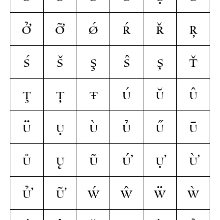
ở
ỡ
ǿ
ŕ
ř
ŗ
ś
š
ş
ŝ
ș
ť
ţ
ț
ŧ
ú
ŭ
û
ü
ụ
ù
ủ
ű
ū
ů
ų
ũ
ứ
ự
ừ
ử
ữ
ẃ
ŵ
ẅ
ẁ