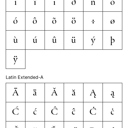
í
î
ï
ð
ñ
ò
ó
ô
õ
ö
÷
ø
ù
ú
û
ü
ý
þ
ÿ
Latin Extended-A
Ā
ā
Ă
ă
Ą
ą
Ć
ć
Ĉ
ĉ
Ċ
ċ