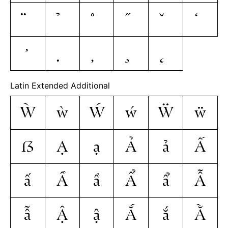
Latin Extended Additional
Ẁ
ẁ
Ẃ
ẃ
Ẅ
ẅ
ẞ
Ạ
ạ
Ả
ả
Ấ
ấ
Ầ
ầ
Ẩ
ẩ
Ẫ
ẫ
Ậ
ậ
Ắ
ắ
Ằ