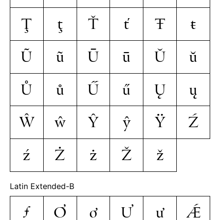
Ţ
ţ
Ť
ť
Ŧ
ŧ
Ũ
ũ
Ū
ū
Ŭ
ŭ
Ů
ů
Ű
ű
Ų
ų
Ŵ
ŵ
Ŷ
ŷ
Ÿ
Ź
ź
Ż
ż
Ž
ž
Latin Extended-B
ƒ
Ơ
ơ
Ư
ư
Ǽ