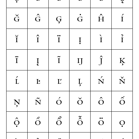
ğ
ĝ
ģ
ġ
ĥ
í
ĭ
î
ï
ị
ì
ỉ
ī
į
ĩ
ĳ
ĵ
ķ
ĺ
ŀ
ľ
ļ
ń
ň
ņ
ñ
ó
ŏ
ô
ố
ộ
ồ
ổ
ỗ
ö
ọ