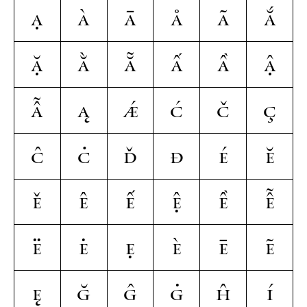
Ạ
À
Ā
Å
Ã
Ắ
Ặ
Ằ
Ẵ
Ấ
Ầ
Ậ
Ẫ
Ą
Ǽ
Ć
Č
Ç
Ĉ
Ċ
Ď
Đ
É
Ĕ
Ě
Ê
Ế
Ệ
Ề
Ễ
Ë
Ė
Ẹ
È
Ē
Ẽ
Ę
Ğ
Ĝ
Ġ
Ĥ
Í