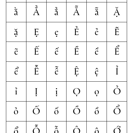
ằ
Ẳ
ẳ
Ẵ
ẵ
Ặ
ặ
Ẹ
ẹ
Ẻ
ẻ
Ẽ
ẽ
Ế
ế
Ề
ề
Ể
ể
Ễ
ễ
Ệ
ệ
Ỉ
ỉ
Ị
ị
Ọ
ọ
Ỏ
ỏ
Ố
ố
Ồ
ồ
Ổ
ổ
Ỗ
ỗ
Ộ
ộ
Ớ