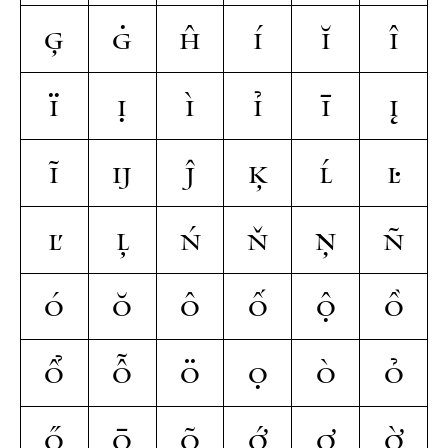
ģ
ġ
ĥ
í
ĭ
î
ï
ị
ì
ỉ
ī
į
ĩ
ĳ
ĵ
ķ
ĺ
ŀ
ľ
ļ
ń
ň
ņ
ñ
ó
ŏ
ô
ố
ộ
ồ
ổ
ỗ
ö
ọ
ò
ỏ
ő
ō
õ
ớ
ợ
ờ