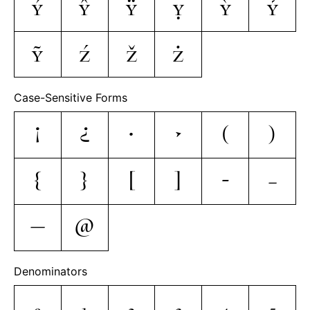
ý
ŷ
ÿ
ỵ
ỳ
ỷ
ỹ
ź
ž
ż
Case-Sensitive Forms
¡
¿
·
•
(
)
{
}
[
]
-
–
—
@
Denominators
0
1
2
3
4
5