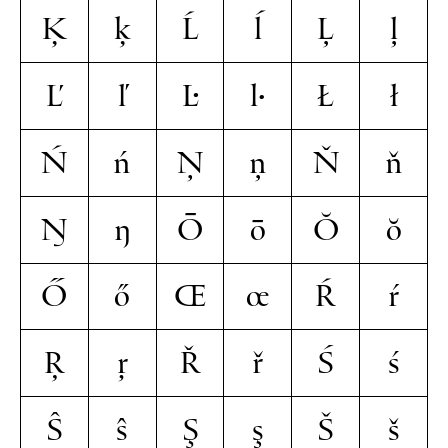
Ķ
ķ
Ĺ
ĺ
Ļ
ļ
Ľ
ľ
Ŀ
ŀ
Ł
ł
Ń
ń
Ņ
ņ
Ň
ň
Ŋ
ŋ
Ō
ō
Ŏ
ŏ
Ő
ő
Œ
œ
Ŕ
ŕ
Ŗ
ŗ
Ř
ř
Ś
ś
Ŝ
ŝ
Ş
ş
Š
š