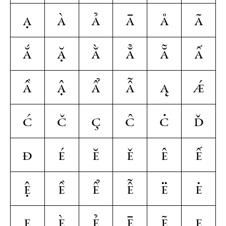
ạ
à
ả
ā
å
ã
ắ
ặ
ằ
ẳ
ẵ
ấ
ầ
ậ
ẩ
ẫ
ą
ǽ
ć
č
ç
ĉ
ċ
ď
đ
é
ĕ
ě
ê
ế
ệ
ề
ể
ễ
ë
ė
ẹ
è
ẻ
ē
ẽ
ę