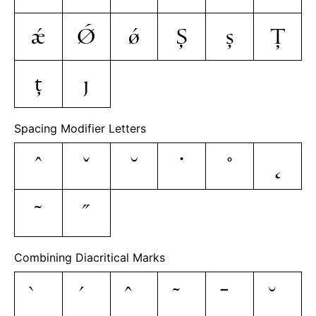
ǽ
Ǿ
ǿ
Ș
ș
Ț
ț
ȷ
Spacing Modifier Letters
ˆ
ˇ
˘
˙
˚
˛
˜
˝
Combining Diacritical Marks