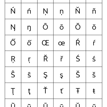
Ń
ń
Ņ
ņ
Ň
ň
Ŋ
ŋ
Ō
ō
Ŏ
ŏ
Ő
ő
Œ
œ
Ŕ
ŕ
Ŗ
ŗ
Ř
ř
Ś
ś
Ŝ
ŝ
Ş
ş
Š
š
Ţ
ţ
Ť
ť
Ŧ
ŧ
Ũ
ũ
Ū
ū
Ŭ
ŭ