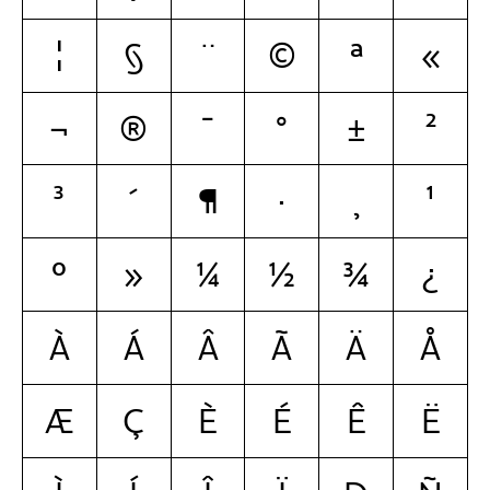
¦
§
¨
©
ª
«
¬
®
¯
°
±
²
³
´
¶
·
¸
¹
º
»
¼
½
¾
¿
À
Á
Â
Ã
Ä
Å
Æ
Ç
È
É
Ê
Ë