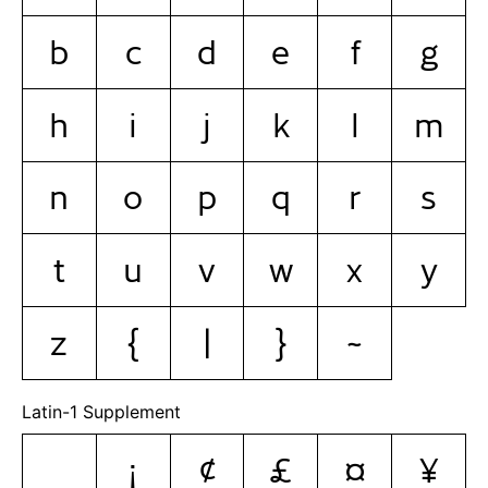
b
c
d
e
f
g
h
i
j
k
l
m
n
o
p
q
r
s
t
u
v
w
x
y
z
{
|
}
~
Latin-1 Supplement
¡
¢
£
¤
¥