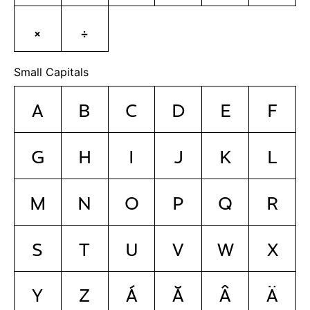
×
÷
Small Capitals
a
b
c
d
e
f
g
h
i
j
k
l
m
n
o
p
q
r
s
t
u
v
w
x
y
z
á
ă
â
ä