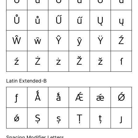
Ů
ů
Ű
ű
Ų
ų
Ŵ
ŵ
Ŷ
ŷ
Ÿ
Ź
ź
Ż
ż
Ž
ž
ſ
Latin Extended-B
ƒ
Ǻ
ǻ
Ǽ
ǽ
Ǿ
ǿ
Ș
ș
Ț
ț
ȷ
Spacing Modifier Letters