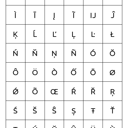
Ì
Ī
Į
Ĩ
Ĳ
Ĵ
Ķ
Ĺ
Ľ
Ļ
Ŀ
Ł
Ń
Ň
Ņ
Ñ
Ó
Ŏ
Ô
Ö
Ò
Ő
Ō
Ø
Ǿ
Õ
Œ
Ŕ
Ř
Ŗ
Ś
Š
Ŝ
Ș
Ŧ
Ť