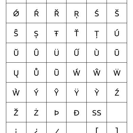
ǿ
ŕ
ř
ŗ
ś
š
ŝ
ș
ŧ
ť
ț
ú
ŭ
û
ü
ű
ù
ū
ų
ů
ũ
ẃ
ŵ
ẅ
ẁ
ý
ŷ
ÿ
ỳ
ź
ž
ż
þ
ð
ß
¡
¿
/
[
]