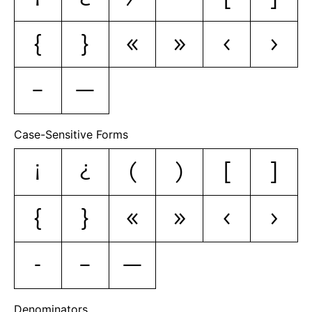
{
}
«
»
‹
›
–
—
Case-Sensitive Forms
¡
¿
(
)
[
]
{
}
«
»
‹
›
-
–
—
Denominators