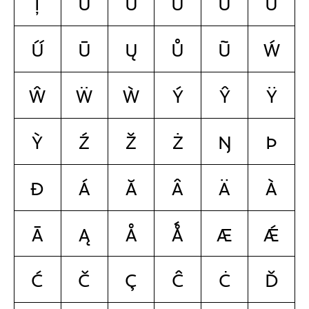
Ț
Ú
Ŭ
Û
Ü
Ù
Ű
Ū
Ų
Ů
Ũ
Ẃ
Ŵ
Ẅ
Ẁ
Ý
Ŷ
Ÿ
Ỳ
Ź
Ž
Ż
Ŋ
Þ
Ð
á
ă
â
ä
à
ā
ą
å
ǻ
æ
ǽ
ć
č
ç
ĉ
ċ
ď