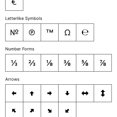
€
Letterlike Symbols
№
℗
™
Ω
℮
Number Forms
⅓
⅔
⅛
⅜
⅝
⅞
Arrows
←
↑
→
↓
↔
↕
↖
↗
↘
↙