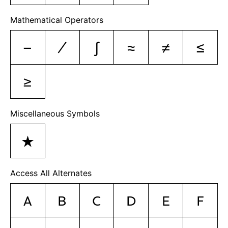
Mathematical Operators
−
∕
∫
≈
≠
≤
≥
Miscellaneous Symbols
★
Access All Alternates
A
B
C
D
E
F