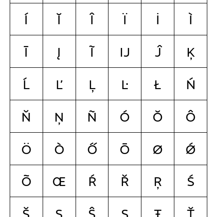
Í
Ĭ
Î
Ï
İ
Ì
Ī
Į
Ĩ
Ĳ
Ĵ
Ķ
Ĺ
Ľ
Ļ
Ŀ
Ł
Ń
Ň
Ņ
Ñ
Ó
Ŏ
Ô
Ö
Ò
Ő
Ō
Ø
Ǿ
Õ
Œ
Ŕ
Ř
Ŗ
Ś
Š
Ş
Ŝ
Ș
Ŧ
Ť