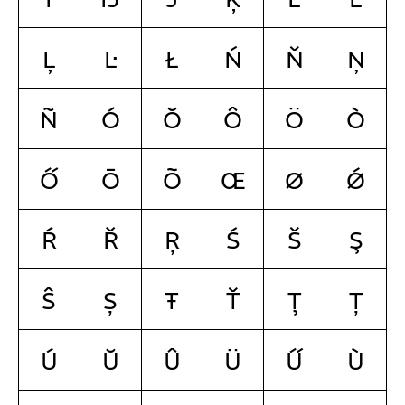
ļ
ŀ
ł
ń
ň
ņ
ñ
ó
ŏ
ô
ö
ò
ő
ō
õ
œ
ø
ǿ
ŕ
ř
ŗ
ś
š
ş
ŝ
ș
ŧ
ť
ţ
ț
ú
ŭ
û
ü
ű
ù