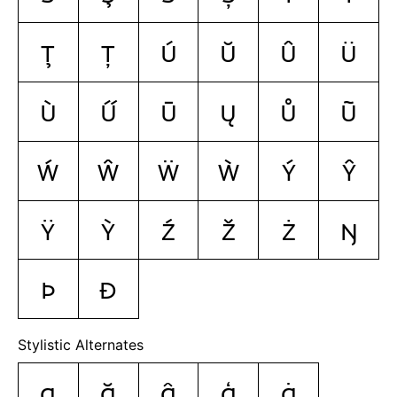
Ţ
Ț
Ú
Ŭ
Û
Ü
Ù
Ű
Ū
Ų
Ů
Ũ
Ẃ
Ŵ
Ẅ
Ẁ
Ý
Ŷ
Ÿ
Ỳ
Ź
Ž
Ż
Ŋ
Þ
Ð
Stylistic Alternates
g
ğ
ĝ
ģ
ġ