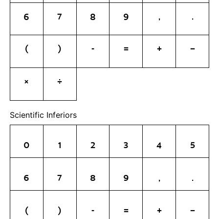
6
7
8
9
,
.
(
)
-
=
+
−
×
÷
Scientific Inferiors
0
1
2
3
4
5
6
7
8
9
,
.
(
)
-
=
+
−