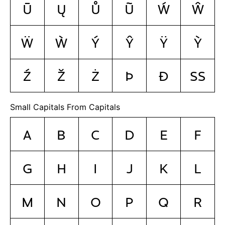
ū
ų
ů
ũ
ẃ
ŵ
ẅ
ẁ
ý
ŷ
ÿ
ỳ
ź
ž
ż
þ
ð
ß
Small Capitals From Capitals
A
B
C
D
E
F
G
H
I
J
K
L
M
N
O
P
Q
R