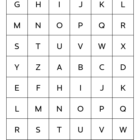
G
H
I
J
K
L
M
N
O
P
Q
R
S
T
U
V
W
X
Y
Z
a
b
c
d
e
f
h
i
j
k
l
m
n
o
p
q
r
s
t
u
v
w