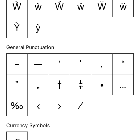
Ẁ
ẁ
Ẃ
ẃ
Ẅ
ẅ
Ỳ
ỳ
General Punctuation
–
—
‘
’
‚
“
”
„
†
‡
•
…
‰
‹
›
⁄
Currency Symbols