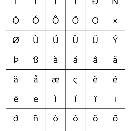
Ì
Í
Î
Ï
Ð
Ñ
Ò
Ó
Ô
Õ
Ö
×
Ø
Ù
Ú
Û
Ü
Ý
Þ
ß
à
á
â
ã
ä
å
æ
ç
è
é
ê
ë
ì
í
î
ï
ð
ñ
ò
ó
ô
õ