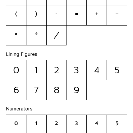
(
)
-
=
+
−
×
÷
/
Lining Figures
0
1
2
3
4
5
6
7
8
9
Numerators
0
1
2
3
4
5