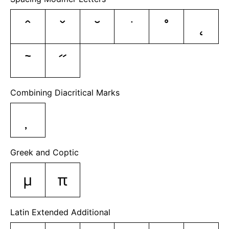
ˆ
ˇ
˘
˙
˚
˛
˜
˝
Combining Diacritical Marks
Greek and Coptic
μ
π
Latin Extended Additional