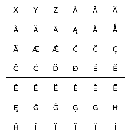
x
y
z
Á
Ă
Â
À
Ä
Ā
Ą
Å
Ǻ
Ã
Æ
Ǽ
Ć
Č
Ç
Ĉ
Ċ
Ď
Đ
É
Ĕ
Ě
Ê
Ë
Ė
È
Ē
Ę
Ğ
Ĝ
Ģ
Ġ
Ħ
Ĥ
Í
Ĭ
Î
Ï
İ