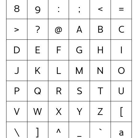
8
9
:
;
<
=
>
?
@
A
B
C
D
E
F
G
H
I
J
K
L
M
N
O
P
Q
R
S
T
U
V
W
X
Y
Z
[
\
]
^
_
`
a