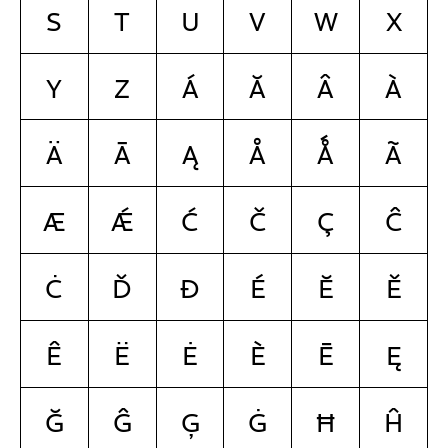
S
T
U
V
W
X
Y
Z
Á
Ă
Â
À
Ä
Ā
Ą
Å
Ǻ
Ã
Æ
Ǽ
Ć
Č
Ç
Ĉ
Ċ
Ď
Đ
É
Ĕ
Ě
Ê
Ë
Ė
È
Ē
Ę
Ğ
Ĝ
Ģ
Ġ
Ħ
Ĥ