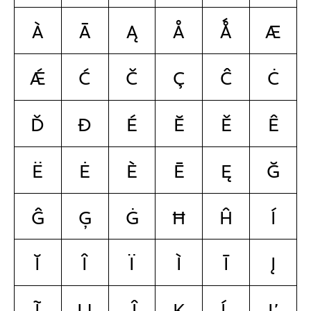
à
ā
ą
å
ǻ
æ
ǽ
ć
č
ç
ĉ
ċ
ď
đ
é
ĕ
ě
ê
ë
ė
è
ē
ę
ğ
ĝ
ģ
ġ
ħ
ĥ
í
ĭ
î
ï
ì
ī
į
ĩ
ĳ
ĵ
ķ
ĺ
ľ