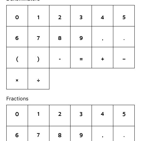
0
1
2
3
4
5
6
7
8
9
,
.
(
)
-
=
+
−
×
÷
Fractions
0
1
2
3
4
5
6
7
8
9
,
.