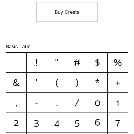
Buy Cresta
Basic Latin
!
"
#
$
%
&
'
(
)
*
+
,
-
.
/
0
1
2
3
4
5
6
7