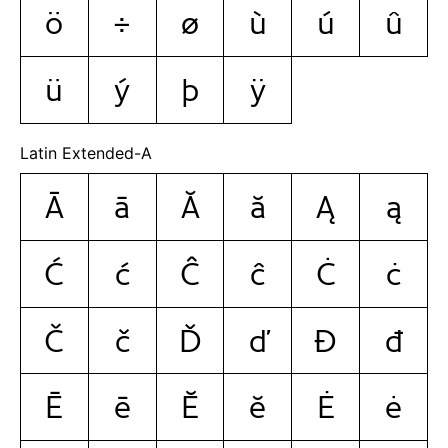
ö
÷
ø
ù
ú
û
ü
ý
þ
ÿ
Latin Extended-A
Ā
ā
Ă
ă
Ą
ą
Ć
ć
Ĉ
ĉ
Ċ
ċ
Č
č
Ď
ď
Đ
đ
Ē
ē
Ĕ
ĕ
Ė
ė