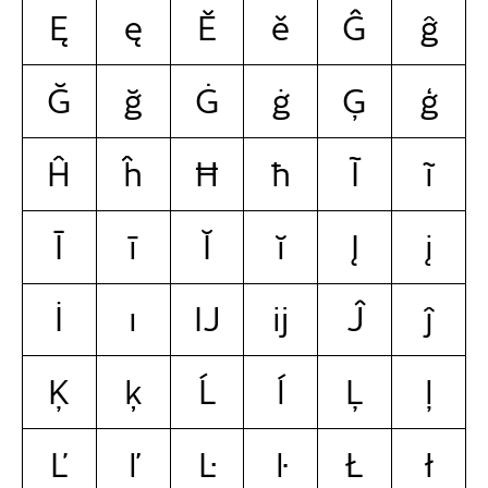
Ę
ę
Ě
ě
Ĝ
ĝ
Ğ
ğ
Ġ
ġ
Ģ
ģ
Ĥ
ĥ
Ħ
ħ
Ĩ
ĩ
Ī
ī
Ĭ
ĭ
Į
į
İ
ı
Ĳ
ĳ
Ĵ
ĵ
Ķ
ķ
Ĺ
ĺ
Ļ
ļ
Ľ
ľ
Ŀ
ŀ
Ł
ł