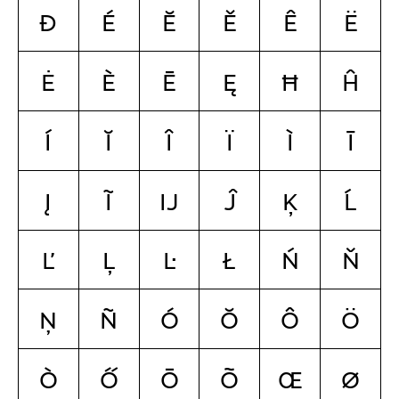
đ
é
ĕ
ě
ê
ë
ė
è
ē
ę
ħ
ĥ
í
ĭ
î
ï
ì
ī
į
ĩ
ĳ
ĵ
ķ
ĺ
ľ
ļ
ŀ
ł
ń
ň
ņ
ñ
ó
ŏ
ô
ö
ò
ő
ō
õ
œ
ø